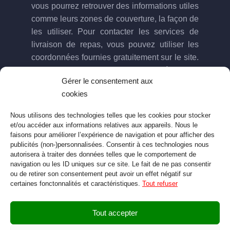
vous pourrez retrouver des informations utiles
comme leurs zones de couverture, la façon de
les utiliser. Pour contacter les services de
livraison de repas, vous pouvez utiliser les
coordonnées fournies gratuitement sur le site.
Pour toute question ou suggestion à propos
Gérer le consentement aux
du site n’hésitez pas à nous contacter via le
cookies
formulaire dédié.
Nous utilisons des technologies telles que les cookies pour stocker
et/ou accéder aux informations relatives aux appareils. Nous le
Mentions legales
faisons pour améliorer l’expérience de navigation et pour afficher des
Politique de confidentialité
publicités (non-)personnalisées. Consentir à ces technologies nous
autorisera à traiter des données telles que le comportement de
Politique de cookies (EU)
navigation ou les ID uniques sur ce site. Le fait de ne pas consentir
Contact
ou de retirer son consentement peut avoir un effet négatif sur
certaines fonctonnalités et caractéristiques.
Tout refuser
Tout accepter
© Copyright 2026 Autour de Midi